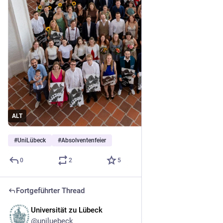
ALT
#
UniLübeck
#
Absolventenfeier
0
2
5
Fortgeführter Thread
Universität zu Lübeck
15. Juni
@uniluebeck