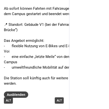
Ab sofort können Fahrten mit Fahrzeugen von Voi direkt auf 
dem Campus gestartet und beendet werden.
📍 Standort: Gebäude V1 (bei der Fahrradreparaturstation „Die 
Brücke“)
Das Angebot ermöglicht:
-	flexible Nutzung von E-Bikes und E-Rollern des Anbieters 
Voi
-	eine einfache „letzte Meile“ von den Bahnhöfen zum 
Campus
-	umweltfreundliche Mobilität auf dem Campus
Die Station soll künftig auch für weitere Anbieter geöffnet 
werden.
Ausblenden
ALT
ALT