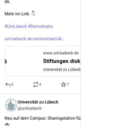
da.
Mehr im Link. 👇 
#
UniLübeck
#
Demokratie
uni-luebeck.de/universitaet/ak
www.uni-luebeck.de
Stiftungen diskutieren ihre gesellschaftliche Verantwortung: Universität zu Lübeck
Universität zu Lübeck. Im Focus das Leben
0
4
7
Universität zu Lübeck
30. Apr.
@uniluebeck
Neu auf dem Campus: Sharingstation für E-Bikes und E-Roller 
🚲