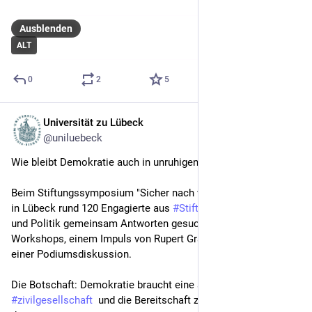
Ausblenden
ALT
0
2
5
Universität zu Lübeck
8. Mai
*
@uniluebeck
Wie bleibt Demokratie auch in unruhigen Zeiten lebendig? 
Beim Stiftungssymposium "Sicher nach vorn" haben am 5. Mai 
in Lübeck rund 120 Engagierte aus 
#
Stiftungen
, Wissenschaft 
und Politik gemeinsam Antworten gesucht. Mit drei 
Workshops, einem Impuls von Rupert Graf Strachwitz und 
einer Podiumsdiskussion. 
Die Botschaft: Demokratie braucht eine starke 
#
zivilgesellschaft
  und die Bereitschaft zum Mitgestalten ist 