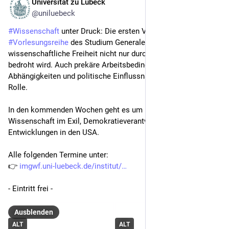
Universität zu Lübeck
1. Juni
@uniluebeck
#
Wissenschaft
 unter Druck: Die ersten Vorträge unserer 
#
Vorlesungsreihe
 des Studium Generale haben gezeigt, dass 
wissenschaftliche Freiheit nicht nur durch offene Angriffe 
bedroht wird. Auch prekäre Arbeitsbedingungen, 
Abhängigkeiten und politische Einflussnahmen spielen eine 
Rolle.
In den kommenden Wochen geht es um Klimaforschung, 
Wissenschaft im Exil, Demokratieverantwortung und aktuelle 
Entwicklungen in den USA.
Alle folgenden Termine unter: 
👉 
imgwf.uni-luebeck.de/institut/
- Eintritt frei -
Ausblenden
ALT
ALT