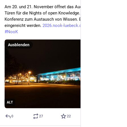
Am 20. und 21. November öffnet das Audimax 
#
Lübeck
 seine 
Türen für die Nights of open Knowledge. Das ist eine offene 
Konferenz zum Austausch von Wissen. Es können jetzt Ideen 
eingereicht werden. 
2026.nook-luebeck.de/
#
NooK
Ausblenden
ALT
0
27
22