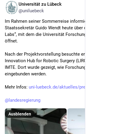
Universität zu Lübeck
15. Juli
@uniluebeck
Im Rahmen seiner Sommerreise informierte sich 
Staatssekretär Guido Wendt heute über das Lehrprojekt „Life 
Labs“, mit dem die Universität Forschungslabore für die Lehre 
öffnet.
Nach der Projektvorstellung besuchte er den Lübeck 
Innovation Hub for Robotic Surgery (LIROS) am Fraunhofer 
IMTE. Dort wurde gezeigt, wie Forschungslabore in die Lehre 
eingebunden werden.
Mehr Infos: 
uni-luebeck.de/aktuelles/press
@
landesregierung
Ausblenden