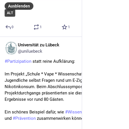
Ausblenden
ALT
0
1
1
Universität zu Lübeck
22. Mai
@uniluebeck
#
Partizipation
 statt reine Aufklärung: 
Im Projekt „Schule * Vape * Wissenschaft“ untersuchen 
Jugendliche selbst Fragen rund um E-Zigaretten und 
Nikotinkonsum. Beim Abschlusssymposium des dritten 
Projektdurchgangs präsentierten sie diese Woche ihre 
Ergebnisse vor rund 80 Gästen.
Ein schönes Beispiel dafür, wie 
#
Wissenschaftsvermittlung
und 
#
Prävention
 zusammenwirken können.