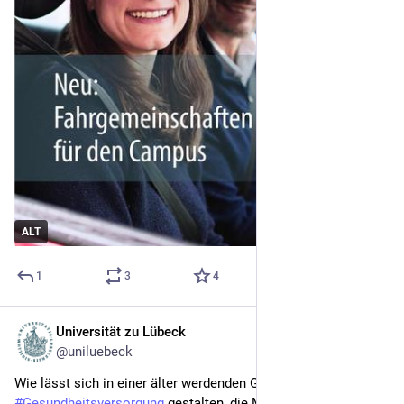
ALT
1
3
4
Universität zu Lübeck
8. Juni
*
@uniluebeck
Wie lässt sich in einer älter werdenden Gesellschaft eine 
#
Gesundheitsversorgung
 gestalten, die Menschen tatsächlich 