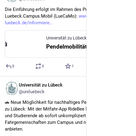
Die Einführung erfolgt im Rahmen des Projekts 
Luebeck.Campus.Mobil (LueCaMo): 
www2.uni-
luebeck.de/informiere
Universität zu Lübeck
Pendelmobilität an der Universität zu Lübeck | Universität zu Lübeck
0
0
1
Universität zu Lübeck
15. Juni
@uniluebeck
🚗 Neue Möglichkeit für nachhaltiges Pendeln zur Universität 
zu Lübeck: Mit der Mitfahr-App RideBee können Mitarbeitende 
und Studierende ab sofort unkompliziert und flexibel 
Fahrgemeinschaften zum Campus und nach Hause finden und 
anbieten.