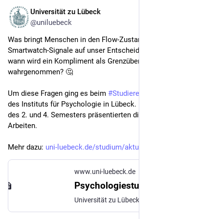
Universität zu Lübeck
24. Juli
@uniluebeck
Was bringt Menschen in den Flow-Zustand? Wie wirken 
Smartwatch-Signale auf unser Entscheidungsverhalten? Und 
wann wird ein Kompliment als Grenzüberschreitung 
wahrgenommen? 🤔
Um diese Fragen ging es beim 
#
Studierendenkongress
 2026 
des Instituts für Psychologie in Lübeck. Bachelorstudierende 
des 2. und 4. Semesters präsentierten die Ergebnisse ihrer 
Arbeiten.
Mehr dazu: 
uni-luebeck.de/studium/aktuell
www.uni-luebeck.de
Psychologiestudierende präsentieren eigene Forschungsergebnisse: Universität zu Lübeck
Universität zu Lübeck. Im Focus das Leben