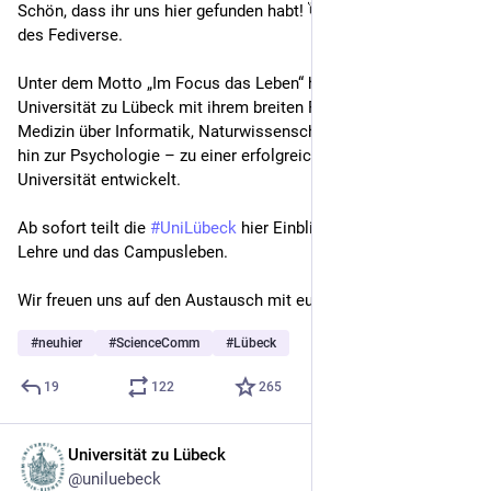
Schön, dass ihr uns hier gefunden habt! 👋 Wir sind jetzt Teil 
des Fediverse.
Unter dem Motto „Im Focus das Leben“ hat sich die 
Universität zu Lübeck mit ihrem breiten Fächerspektrum – von 
Medizin über Informatik, Naturwissenschaften und Technik bis 
hin zur Psychologie – zu einer erfolgreichen Life-Science-
Universität entwickelt. 
Ab sofort teilt die 
#
UniLübeck
 hier Einblicke in Forschung, 
Lehre und das Campusleben.
Wir freuen uns auf den Austausch mit euch!
#
neuhier
#
ScienceComm
#
Lübeck
19
122
265
Universität zu Lübeck
5 T.
@uniluebeck