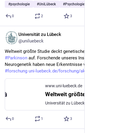
#
psychologie
#
UniLübeck
#
Psychologiestudium
… und 1 weiterer
0
2
3
Universität zu Lübeck
16. Juli
@uniluebeck
Weltweit größte Studie deckt genetische Vielfalt bei 
#
Parkinson
 auf. Forschende unseres Instituts für 
Neurogenetik haben neue Erkenntnisse veröffentlicht. 
#
forschung
uni-luebeck.de/forschung/aktue
www.uni-luebeck.de
Weltweit größte Studie deckt genetische Vielfalt bei Parkinson auf: Universität zu Lübeck
Universität zu Lübeck. Im Focus das Leben
0
1
3