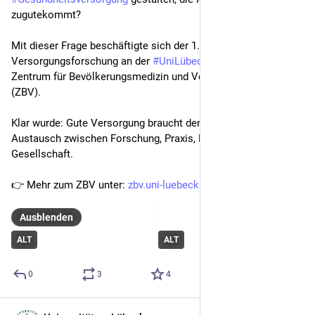
zugutekommt?
Mit dieser Frage beschäftigte sich der 1. Tag der 
Versorgungsforschung an der 
#
UniLübeck
 organisiert vom 
Zentrum für Bevölkerungsmedizin und Versorgungsforschung 
(ZBV). 
Klar wurde: Gute Versorgung braucht den interdisziplinären 
Austausch zwischen Forschung, Praxis, Politik und 
Gesellschaft.
👉 Mehr zum ZBV unter: 
zbv.uni-luebeck.de/zbv
Ausblenden
ALT
ALT
0
3
4