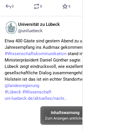
0
0
6
Universität zu Lübeck
24. Apr.
@uniluebeck
Etwa 400 Gäste sind gestern Abend zu unserem 
Jahresempfang ins Audimax gekommen. Die Bedeutung von 
#
Wissenschaftskommunikation
 stand im Mittelpunkt. 
Ministerpräsident Daniel Günther sagte: „Die Universität zu 
Lübeck zeigt eindrucksvoll, wie exzellente Forschung und der 
gesellschaftliche Dialog zusammengehören. Für Schleswig-
Holstein ist das ist ein echter Standortvorteil." 
@
landesregierung
#
Lübeck
#
Wissenschaft
uni-luebeck.de/aktuelles/nachr
Inhaltswarnung
Zum Anzeigen anklicken