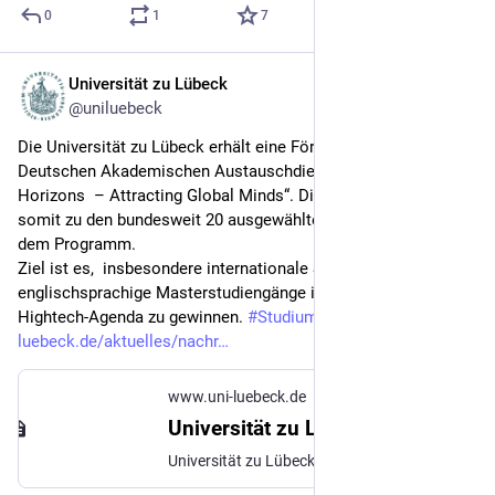
0
1
7
Universität zu Lübeck
29. Apr.
@uniluebeck
Die Universität zu Lübeck erhält eine Förderung des 
Deutschen Akademischen Austauschdienstes „Academic 
Horizons  – Attracting Global Minds“. Die 
#
UniLübeck
 gehört 
somit zu den bundesweit 20 ausgewählten Hochschulen in 
dem Programm. 
Ziel ist es,  insbesondere internationale Studierende für 
englischsprachige Masterstudiengänge im Bereich der 
Hightech-Agenda zu gewinnen. 
#
Studium
uni-
luebeck.de/aktuelles/nachr
www.uni-luebeck.de
Universität zu Lübeck erhält Förderung im DAAD-Programm „Academic Horizons“: Universität zu Lübeck
Universität zu Lübeck. Im Focus das Leben