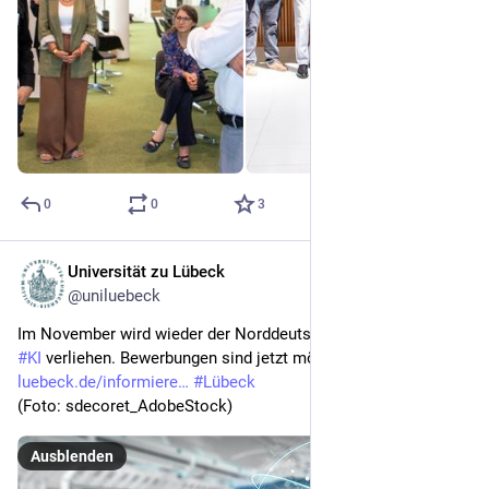
0
0
3
Universität zu Lübeck
14. Juli
@uniluebeck
Im November wird wieder der Norddeutsche Zukunftspreis für 
#
KI
 verliehen. Bewerbungen sind jetzt möglich: 
www2.uni-
luebeck.de/informiere
#
Lübeck
(Foto: sdecoret_AdobeStock)
Ausblenden