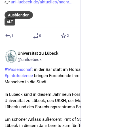
👉 
uni-luebeck.de/aktuelles/nachr
Ausblenden
ALT
1
0
2
Universität zu Lübeck
20. Mai
@uniluebeck
#
Wissenschaft
 in der Bar statt im Hörsaal: Beim Festival 
#
pintofscience
 bringen Forschende ihre Themen direkt zu den 
Menschen in die Stadt. 
In Lübeck sind in diesem Jahr neun Forschende der 
Universität zu Lübeck, des UKSH, der Musikhochschule 
Lübeck und des Forschungszentrums Borstel dabei. 
Ein schöner Anlass außerdem: Pint of Science findet in 
Lübeck in diesem Jahr bereits zum fünften Mal statt.