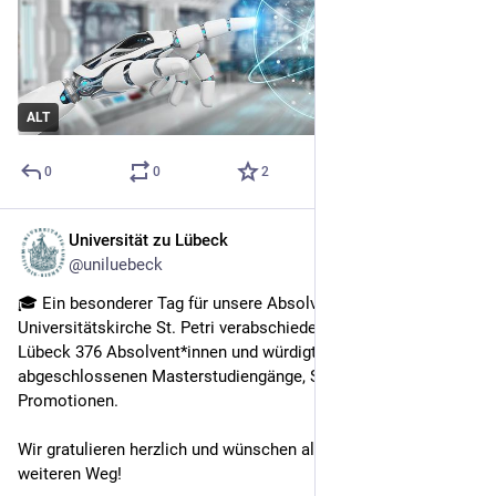
ALT
0
0
2
Universität zu Lübeck
13. Juli
@uniluebeck
🎓 Ein besonderer Tag für unsere Absolvent*innen: In der 
Universitätskirche St. Petri verabschiedete die Universität zu 
Lübeck 376 Absolvent*innen und würdigte ihre erfolgreich 
abgeschlossenen Masterstudiengänge, Staatsexamina und 
Promotionen.
Wir gratulieren herzlich und wünschen alles Gute für den 
weiteren Weg!