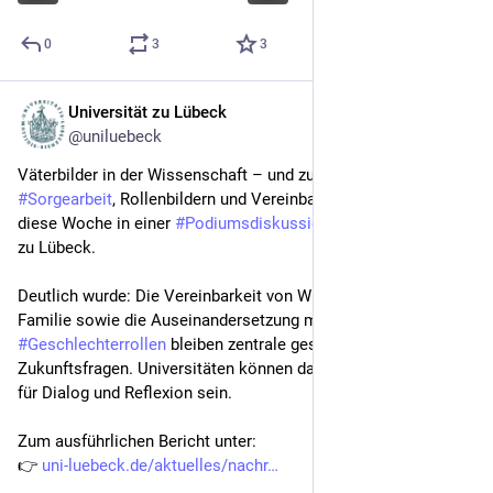
0
3
3
Universität zu Lübeck
28. Mai
*
@uniluebeck
Väterbilder in der Wissenschaft – und zugleich Fragen nach 
#
Sorgearbeit
, Rollenbildern und Vereinbarkeit: Darum ging es 
diese Woche in einer 
#
Podiumsdiskussion
 an der Universität 
zu Lübeck.
Deutlich wurde: Die Vereinbarkeit von Wissenschaft und 
Familie sowie die Auseinandersetzung mit 
#
Geschlechterrollen
 bleiben zentrale gesellschaftliche 
Zukunftsfragen. Universitäten können dabei wichtige Räume 
für Dialog und Reflexion sein.
Zum ausführlichen Bericht unter:
👉 
uni-luebeck.de/aktuelles/nachr