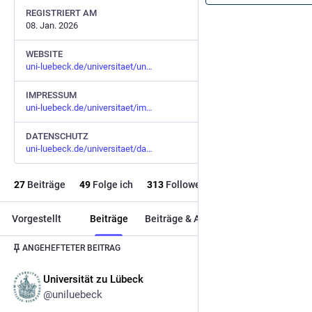
REGISTRIERT AM
08. Jan. 2026
WEBSITE
uni-luebeck.de/universitaet/un
IMPRESSUM
uni-luebeck.de/universitaet/im
DATENSCHUTZ
uni-luebeck.de/universitaet/da
27
Beiträge
49
Folge ich
313
Follower
Vorgestellt
Beiträge
Beiträge & Antworten
Medien
ANGEHEFTETER BEITRAG
Universität zu Lübeck
21. Apr.
*
@uniluebeck