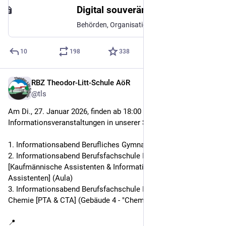
Digital souveränes, soziales Netzwerk
Behörden, Organisationen und Vereine in Schleswig-Holstein können seit 2023 die Mastodon-Instanz des Landes nutzen – kostenfrei und unabhängig.
10
198
338
RBZ Theodor-Litt-Schule AöR
13. Jan.
@tls
Am Di., 27. Januar 2026, finden ab 18:00 Uhr mehrere 
Informationsveranstaltungen in unserer Schule statt:
1. Informationsabend Berufliches Gymnasium (Aula)
2. Informationsabend Berufsfachschule III - Wirtschaft 
[Kaufmännische Assistenten & Informationstechnische 
Assistenten] (Aula)
3. Informationsabend Berufsfachschule III - Pharmazie und 
Chemie [PTA & CTA] (Gebäude 4 - "Chemieturm")
📍