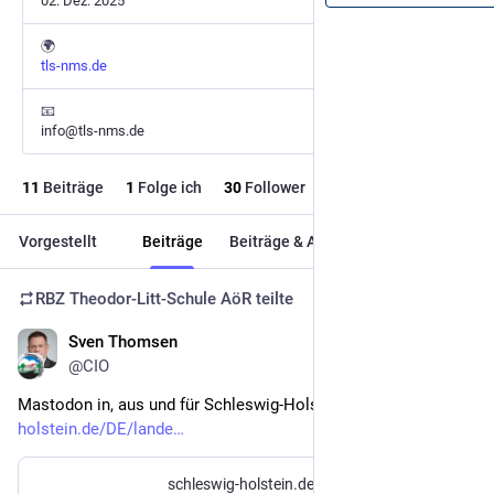
02. Dez. 2025
🌍
tls-nms.de
📧
info@tls-nms.de
11
Beiträge
1
Folge ich
30
Follower
Vorgestellt
Beiträge
Beiträge & Antworten
Medien
RBZ Theodor-Litt-Schule AöR
teilte
Sven Thomsen
11. Feb.
@CIO
Mastodon in, aus und für Schleswig-Holstein: 
schleswig-
holstein.de/DE/lande
schleswig-holstein.de