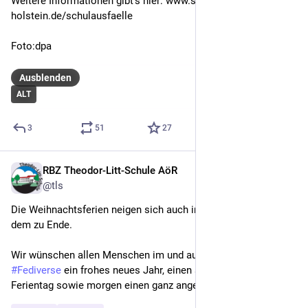
Weitere Informationen gibt's hier: www.schleswig-
holstein.de/schulausfaelle
Foto:dpa
Ausblenden
ALT
3
51
27
RBZ Theodor-Litt-Schule AöR
6. Jan.
@tls
Die Weihnachtsferien neigen sich auch im "echten Norden" 
dem zu Ende.
Wir wünschen allen Menschen im und außerhalb des 
#
Fediverse
 ein frohes neues Jahr, einen schönen letzten 
Ferientag sowie morgen einen ganz angenehmen Schulstart.