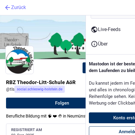
Zurück
Live-Feeds
Über
Mastodon ist der best
Folgen
dem Laufenden zu blei
RBZ Theodor-Litt-Schule AöR
Du kannst jedem im Fe
@
tls
social.schleswig-holstein.de
und alles in chronolog
Reihenfolge sehen. Kei
Folgen
Werbung oder Clickbai
Berufliche Bildung mit 🧠 ❤️ 🤚 in Neumünster seit 1892.
Konto erst
REGISTRIERT AM
Anmeld