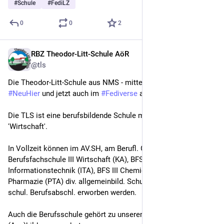
#
Schule
#
FediLZ
0
0
2
RBZ Theodor-Litt-Schule AöR
6. Dez. 2025
@tls
Die Theodor-Litt-Schule aus NMS - mitten im ♥ von SH - ist 
#
NeuHier
 und jetzt auch im 
#
Fediverse
 am Start!
Die TLS ist eine berufsbildende Schule mit dem Schwerpunkt 
'Wirtschaft'.
In Vollzeit können im AV.SH, am Berufl. Gym., der 
Berufsfachschule III Wirtschaft (KA), BFS III 
Informationstechnik (ITA), BFS III Chemie (CTA) und BFS III 
Pharmazie (PTA) div. allgemeinbild. Schulabschlüsse und 
schul. Berufsabschl. erworben werden.
Auch die Berufsschule gehört zu unserem 