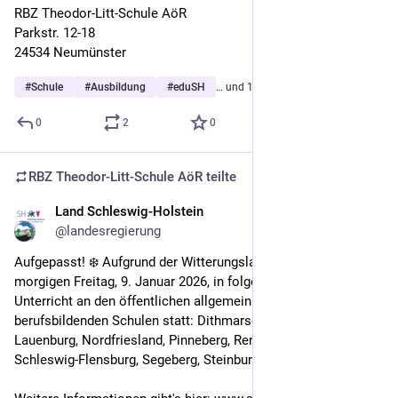
RBZ Theodor-Litt-Schule AöR
Parkstr. 12-18
24534 Neumünster
#
Schule
#
Ausbildung
#
eduSH
… und 1 weiterer
0
2
0
RBZ Theodor-Litt-Schule AöR
teilte
Land Schleswig-Holstein
8. Jan.
@landesregierung
Aufgepasst! ❄️ Aufgrund der Witterungslage findet am 
morgigen Freitag, 9. Januar 2026, in folgenden Kreisen kein 
Unterricht an den öffentlichen allgemeinbildenden und 
berufsbildenden Schulen statt: Dithmarschen, Herzogtum 
Lauenburg, Nordfriesland, Pinneberg, Rendsburg-Eckernförde, 
Schleswig-Flensburg, Segeberg, Steinburg und Stormarn.